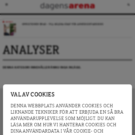
NYHET
OPPOSITIONEN ENAD – VILL MILDRA KRAV FÖR ANHÖRIGINVANDRING
ANALYSER
DENNA KATEGORI INNEHÅLLER ÄNNU INGA INLÄGG.
VAL AV COOKIES
DENNA WEBBPLATS ANVÄNDER COOKIES OCH
LIKNANDE TEKNIKER FÖR ATT ERBJUDA EN SÅ BRA
INNEHÅLL
NYHET
ANVÄNDARUPPLEVELSE SOM MÖJLIGT. DU KAN
GRANSKNING
ANALYS
LÄSA MER OM HUR VI HANTERAR COOKIES OCH
INTERVJU
BLOGG
DINA ANVÄNDARDATA I VÅR COOKIE- OCH
LEDARE
DEBATT