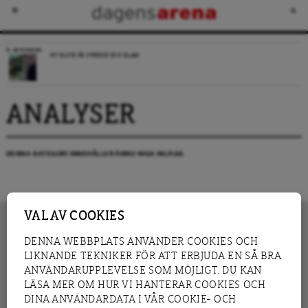
RECENSION
NY BLICK PÅ SVERIGE OCH ISLAM
ANALYSER
DENNA KATEGORI INNEHÅLLER ÄNNU INGA INLÄGG.
VAL AV COOKIES
DENNA WEBBPLATS ANVÄNDER COOKIES OCH
LIKNANDE TEKNIKER FÖR ATT ERBJUDA EN SÅ BRA
INNEHÅLL
NYHET
ANVÄNDARUPPLEVELSE SOM MÖJLIGT. DU KAN
GRANSKNING
ANALYS
LÄSA MER OM HUR VI HANTERAR COOKIES OCH
INTERVJU
BLOGG
DINA ANVÄNDARDATA I VÅR COOKIE- OCH
LEDARE
DEBATT