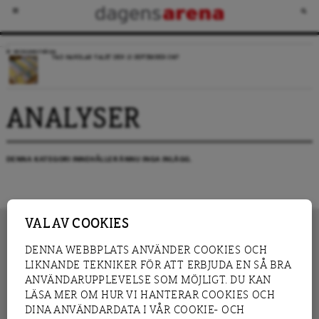
VECKANS FRÅGA
VAD HANDLAR VALET DEN 13 SEPTEMBER OM?
ANALYSER
DENNA KATEGORI INNEHÅLLER ÄNNU INGA INLÄGG.
VAL AV COOKIES
DENNA WEBBPLATS ANVÄNDER COOKIES OCH
LIKNANDE TEKNIKER FÖR ATT ERBJUDA EN SÅ BRA
INNEHÅLL
NYHET
ANVÄNDARUPPLEVELSE SOM MÖJLIGT. DU KAN
GRANSKNING
ANALYS
LÄSA MER OM HUR VI HANTERAR COOKIES OCH
INTERVJU
BLOGG
DINA ANVÄNDARDATA I VÅR COOKIE- OCH
LEDARE
DEBATT