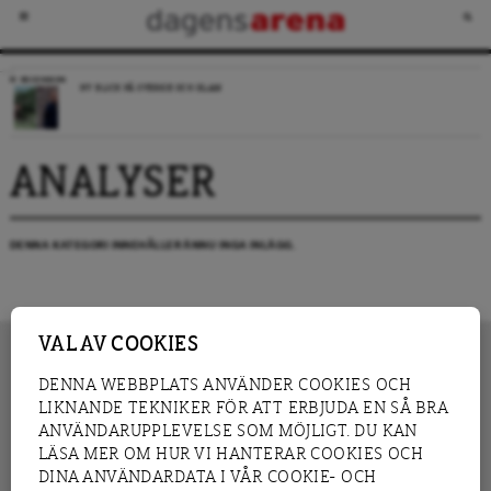
RECENSION
NY BLICK PÅ SVERIGE OCH ISLAM
ANALYSER
DENNA KATEGORI INNEHÅLLER ÄNNU INGA INLÄGG.
VAL AV COOKIES
DENNA WEBBPLATS ANVÄNDER COOKIES OCH
LIKNANDE TEKNIKER FÖR ATT ERBJUDA EN SÅ BRA
INNEHÅLL
NYHET
ANVÄNDARUPPLEVELSE SOM MÖJLIGT. DU KAN
GRANSKNING
ANALYS
LÄSA MER OM HUR VI HANTERAR COOKIES OCH
INTERVJU
BLOGG
DINA ANVÄNDARDATA I VÅR COOKIE- OCH
LEDARE
DEBATT