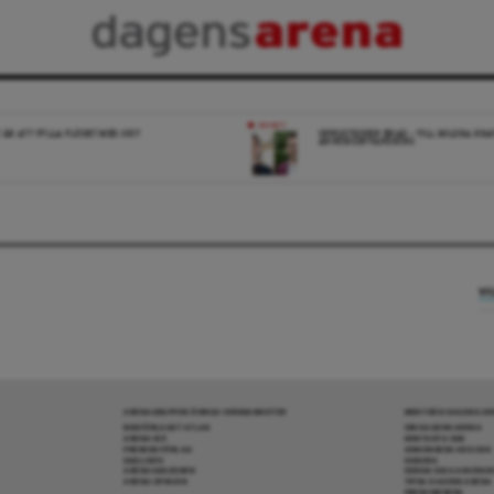
NYHET
 ÄR ATT FYLLA FLÖDET MED SKIT
OPPOSITIONEN ENAD – VILL MILDRA KRA
ANHÖRIGINVANDRING
VI
ARENAGRUPPEN ÖVRIGA VERKSAMHETER
MER FRÅN DAGENS A
BOKFÖRLAGET ATLAS
OM DAGENS ARENA
ARENA IDÉ
KONTAKTA OSS
PREMISS FÖRLAG
ANNONSERA HOS OSS
SKOLINFO
DONERA
ARENAAKADEMIN
DENNA SIDA ANVÄNDE
ARENA OPINION
TIPSA DAGENS ARENA
PRENUMERERA