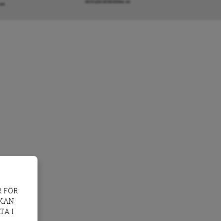
INFO@DAGENSARENA.SE
GAR
 FÖR
 KAN
TA I