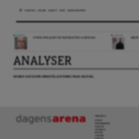
NYHETER
LEDARE
DEBATT
ESSÄ
ARENAGRUPPEN
DEBATT
LEDARE
STOPPA FÖRSLAGET OM FÄNGELSE FÖR 14-ÅRINGAR
MÅLET
ANALYSER
DENNA KATEGORI INNEHÅLLER ÄNNU INGA INLÄGG.
INNEHÅLL
NYHET
GRANSKNING
ANALYS
INTERVJU
BLOGG
LEDARE
DEBATT