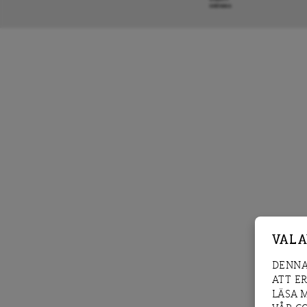
KRÖNIKA
VAL 
DENNA
ATT E
LÄSA 