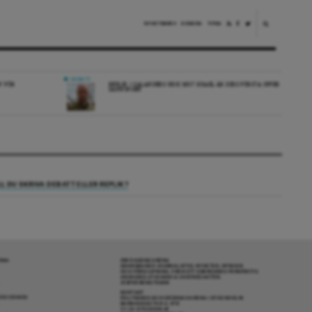
NYHETSBREV
DONERA
TIPSA
DEBATT
V FÖR
REPLIK: I SALANDERS KRIG MOT ISRAEL ÄR DESS FÖRSTA OFFER
SANNINGEN
LL DU SKRIVA DEBATT ELLER REPLIK?
RENA
OM DAGENS ARENA
GRANSKANDE JOURNALISTIK, NYHETER, OPINION
OCH FÖRDJUPNING. FRÅN ETT OBEROENDE PERSPEKTIV.
ANSVARIG UTGIVARE & CHEFREDAKTÖR:
JESPER BENGTSSON
KONTAKT
R COOKIES
POLITIKENS OCH IDÉERNAS ARENA I STOCKHOLM
BARNHUSGATAN 4, 4TR
111 23 STOCKHOLM