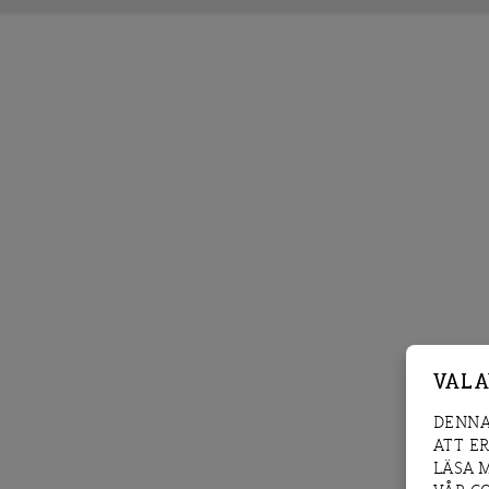
VAL 
DENNA
ATT E
LÄSA 