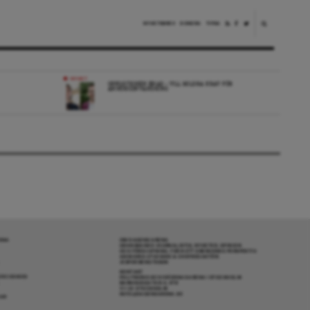
NYHETSBREV
DONERA
TIPSA
NYHET
OPPOSITIONEN ENAD – VILL MILDRA KRAV FÖR
ANHÖRIGINVANDRING
RENA
OM DAGENS ARENA
GRANSKANDE JOURNALISTIK, NYHETER, OPINION
OCH FÖRDJUPNING. FRÅN ETT OBEROENDE PERSPEKTIV.
ANSVARIG UTGIVARE & CHEFREDAKTÖR:
JESPER BENGTSSON
KONTAKT
R COOKIES
POLITIKENS OCH IDÉERNAS ARENA I STOCKHOLM
BARNHUSGATAN 4, 4TR
111 23 STOCKHOLM
INFO@DAGENSARENA.SE
GAR