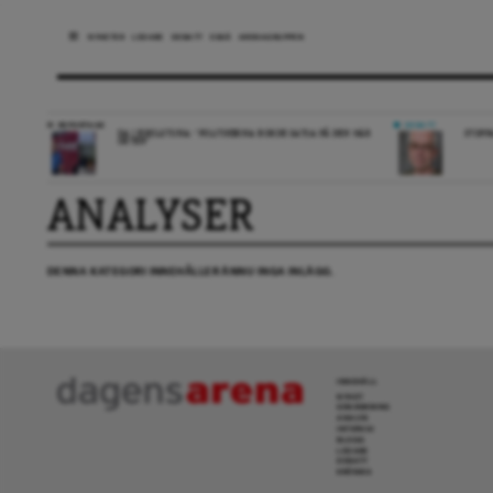
NYHETER
LEDARE
DEBATT
ESSÄ
ARENAGRUPPEN
REPORTAGE
DEBATT
DA I ESKILSTUNA: “POLITIKERNA BORDE SATSA PÅ DEN HÄR
STOPP
ORTEN”
ANALYSER
DENNA KATEGORI INNEHÅLLER ÄNNU INGA INLÄGG.
INNEHÅLL
NYHET
GRANSKNING
ANALYS
INTERVJU
BLOGG
LEDARE
DEBATT
KRÖNIKA