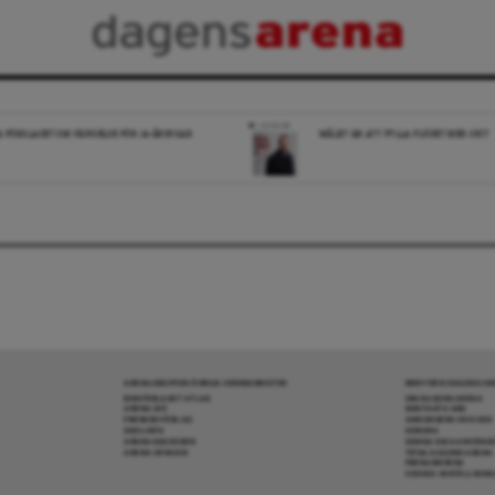
LEDARE
A FÖRSLAGET OM FÄNGELSE FÖR 14-ÅRINGAR
MÅLET ÄR ATT FYLLA FLÖDET MED SKIT
ARENAGRUPPEN ÖVRIGA VERKSAMHETER
MER FRÅN DAGENS A
BOKFÖRLAGET ATLAS
OM DAGENS ARENA
ARENA IDÉ
KONTAKTA OSS
PREMISS FÖRLAG
ANNONSERA HOS OSS
SKOLINFO
DONERA
ARENAAKADEMIN
DENNA SIDA ANVÄNDE
ARENA OPINION
TIPSA DAGENS ARENA
PRENUMERERA
COOKIE-INSTÄLLNIN