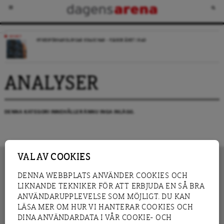
NYHET
HYRESFÖRHANDLINGAR KRASCHAR – FJÄRDE ÅRET I RAD
ANALYSER
DENNA KATEGORI INNEHÅLLER ÄNNU INGA INLÄGG.
VAL AV COOKIES
DENNA WEBBPLATS ANVÄNDER COOKIES OCH
LIKNANDE TEKNIKER FÖR ATT ERBJUDA EN SÅ BRA
INNEHÅLL
NYHET
ANVÄNDARUPPLEVELSE SOM MÖJLIGT. DU KAN
GRANSKNING
ANALYS
LÄSA MER OM HUR VI HANTERAR COOKIES OCH
INTERVJU
BLOGG
DINA ANVÄNDARDATA I VÅR COOKIE- OCH
LEDARE
DEBATT