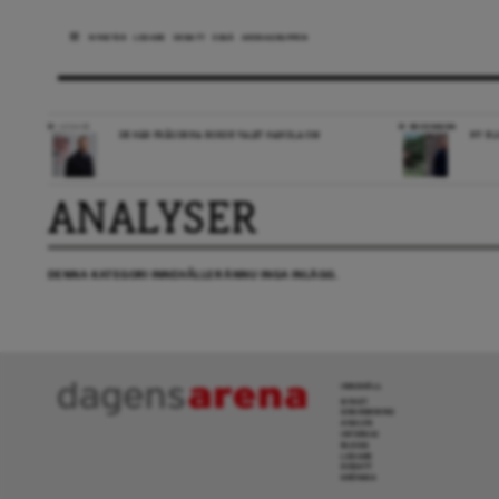
NYHETER
LEDARE
DEBATT
ESSÄ
ARENAGRUPPEN
LEDARE
RECENSION
DE HÄR FRÅGORNA BORDE VALET HANDLA OM
NY BL
ANALYSER
DENNA KATEGORI INNEHÅLLER ÄNNU INGA INLÄGG.
INNEHÅLL
NYHET
GRANSKNING
ANALYS
INTERVJU
BLOGG
LEDARE
DEBATT
KRÖNIKA