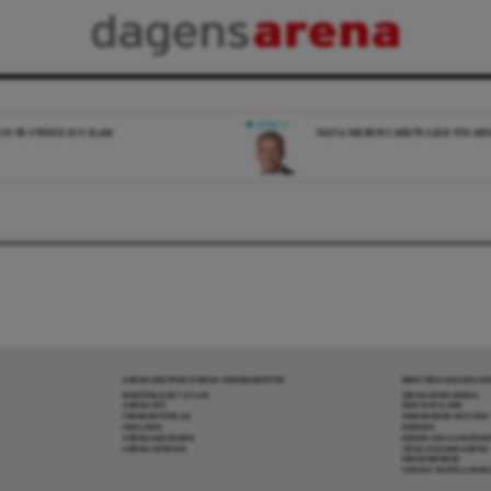
DEBATT
ICK PÅ SVERIGE OCH ISLAM
NÄSTA REGERING MÅSTE SLÅSS FÖR M
ARENAGRUPPEN ÖVRIGA VERKSAMHETER
MER FRÅN DAGENS A
BOKFÖRLAGET ATLAS
OM DAGENS ARENA
ARENA IDÉ
KONTAKTA OSS
PREMISS FÖRLAG
ANNONSERA HOS OSS
SKOLINFO
DONERA
ARENAAKADEMIN
DENNA SIDA ANVÄNDE
ARENA OPINION
TIPSA DAGENS ARENA
PRENUMERERA
COOKIE-INSTÄLLNIN