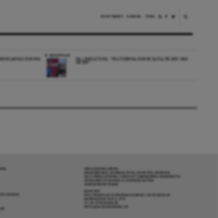
NYHETSBREV
DONERA
TIPSA
REPORTAGE
EDBORGARNAS EUROPA
DA I ESKILSTUNA: “POLITIKERNA BORDE SATSA PÅ DEN HÄR
ORTEN”
RENA
OM DAGENS ARENA
GRANSKANDE JOURNALISTIK, NYHETER, OPINION
OCH FÖRDJUPNING. FRÅN ETT OBEROENDE PERSPEKTIV.
ANSVARIG UTGIVARE & CHEFREDAKTÖR:
JESPER BENGTSSON
KONTAKT
R COOKIES
POLITIKENS OCH IDÉERNAS ARENA I STOCKHOLM
BARNHUSGATAN 4, 4TR
111 23 STOCKHOLM
INFO@DAGENSARENA.SE
GAR