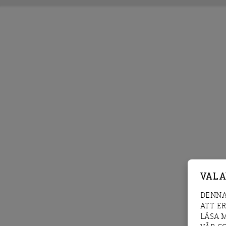
VAL 
DENNA
ATT E
LÄSA 