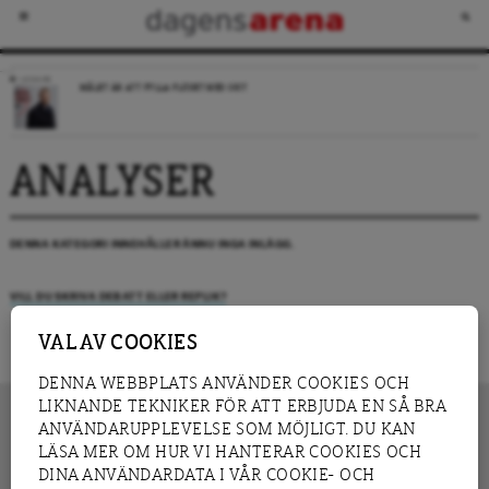
LEDARE
MÅLET ÄR ATT FYLLA FLÖDET MED SKIT
ANALYSER
DENNA KATEGORI INNEHÅLLER ÄNNU INGA INLÄGG.
VILL DU SKRIVA DEBATT ELLER REPLIK?
VAL AV COOKIES
DENNA WEBBPLATS ANVÄNDER COOKIES OCH
LIKNANDE TEKNIKER FÖR ATT ERBJUDA EN SÅ BRA
ANVÄNDARUPPLEVELSE SOM MÖJLIGT. DU KAN
LÄSA MER OM HUR VI HANTERAR COOKIES OCH
INNEHÅLL
DINA ANVÄNDARDATA I VÅR COOKIE- OCH
NYHET