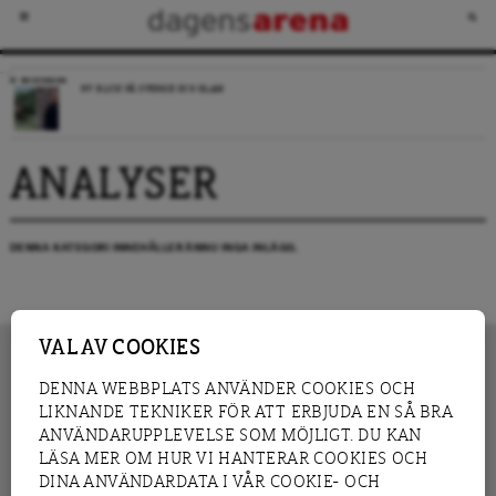
RECENSION
NY BLICK PÅ SVERIGE OCH ISLAM
ANALYSER
DENNA KATEGORI INNEHÅLLER ÄNNU INGA INLÄGG.
VAL AV COOKIES
DENNA WEBBPLATS ANVÄNDER COOKIES OCH
LIKNANDE TEKNIKER FÖR ATT ERBJUDA EN SÅ BRA
INNEHÅLL
NYHET
ANVÄNDARUPPLEVELSE SOM MÖJLIGT. DU KAN
GRANSKNING
ANALYS
LÄSA MER OM HUR VI HANTERAR COOKIES OCH
INTERVJU
BLOGG
DINA ANVÄNDARDATA I VÅR COOKIE- OCH
LEDARE
DEBATT