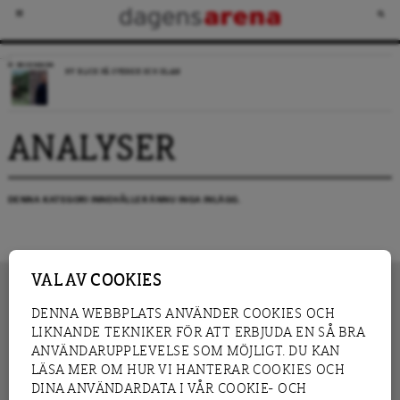
RECENSION
NY BLICK PÅ SVERIGE OCH ISLAM
ANALYSER
DENNA KATEGORI INNEHÅLLER ÄNNU INGA INLÄGG.
VAL AV COOKIES
DENNA WEBBPLATS ANVÄNDER COOKIES OCH
LIKNANDE TEKNIKER FÖR ATT ERBJUDA EN SÅ BRA
INNEHÅLL
NYHET
ANVÄNDARUPPLEVELSE SOM MÖJLIGT. DU KAN
GRANSKNING
ANALYS
LÄSA MER OM HUR VI HANTERAR COOKIES OCH
INTERVJU
BLOGG
DINA ANVÄNDARDATA I VÅR COOKIE- OCH
LEDARE
DEBATT