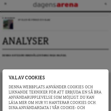
RECENSION
NY BLICK PÅ SVERIGE OCH ISLAM
ANALYSER
DENNA KATEGORI INNEHÅLLER ÄNNU INGA INLÄGG.
VAL AV COOKIES
DENNA WEBBPLATS ANVÄNDER COOKIES OCH
LIKNANDE TEKNIKER FÖR ATT ERBJUDA EN SÅ BRA
INNEHÅLL
NYHET
ANVÄNDARUPPLEVELSE SOM MÖJLIGT. DU KAN
GRANSKNING
ANALYS
LÄSA MER OM HUR VI HANTERAR COOKIES OCH
INTERVJU
BLOGG
DINA ANVÄNDARDATA I VÅR COOKIE- OCH
LEDARE
DEBATT