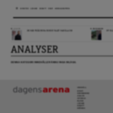
NYHETER
LEDARE
DEBATT
ESSÄ
ARENAGRUPPEN
LEDARE
RECENSION
DE HÄR FRÅGORNA BORDE VALET HANDLA OM
NY BL
ANALYSER
DENNA KATEGORI INNEHÅLLER ÄNNU INGA INLÄGG.
INNEHÅLL
NYHET
GRANSKNING
ANALYS
INTERVJU
BLOGG
LEDARE
DEBATT
KRÖNIKA