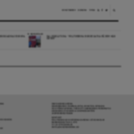
NYHETSBREV
DONERA
TIPSA
REPORTAGE
EDBORGARNAS EUROPA
DA I ESKILSTUNA: “POLITIKERNA BORDE SATSA PÅ DEN HÄR
ORTEN”
RENA
OM DAGENS ARENA
GRANSKANDE JOURNALISTIK, NYHETER, OPINION
OCH FÖRDJUPNING. FRÅN ETT OBEROENDE PERSPEKTIV.
ANSVARIG UTGIVARE & CHEFREDAKTÖR:
JESPER BENGTSSON
KONTAKT
R COOKIES
POLITIKENS OCH IDÉERNAS ARENA I STOCKHOLM
BARNHUSGATAN 4, 4TR
111 23 STOCKHOLM
INFO@DAGENSARENA.SE
GAR