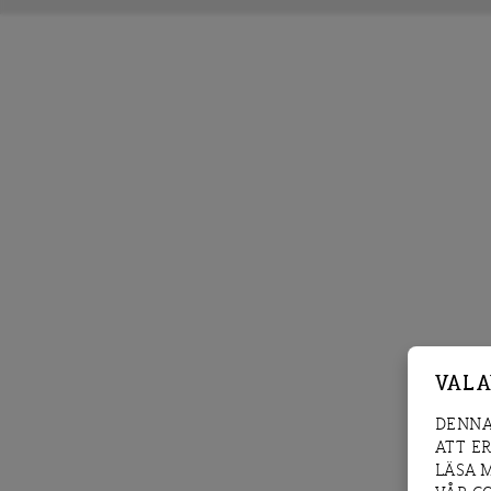
VAL 
DENNA
ATT E
LÄSA 