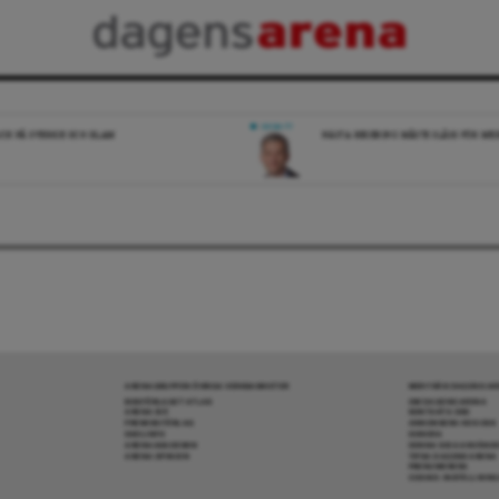
DEBATT
ICK PÅ SVERIGE OCH ISLAM
NÄSTA REGERING MÅSTE SLÅSS FÖR M
ARENAGRUPPEN ÖVRIGA VERKSAMHETER
MER FRÅN DAGENS A
BOKFÖRLAGET ATLAS
OM DAGENS ARENA
ARENA IDÉ
KONTAKTA OSS
PREMISS FÖRLAG
ANNONSERA HOS OSS
SKOLINFO
DONERA
ARENAAKADEMIN
DENNA SIDA ANVÄNDE
ARENA OPINION
TIPSA DAGENS ARENA
PRENUMERERA
COOKIE-INSTÄLLNIN