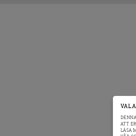
VAL 
DENNA
ATT E
LÄSA 