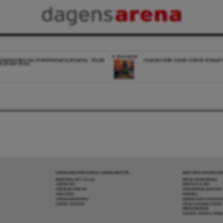
RECENSION
DSMINISTERN OM HYRESFÖRHANDLINGARNA: ”FÖLJER
CHARMIG MEN OJÄMN SVENSK ROMANTI
KLINGEN NOGA”
ARENAGRUPPEN ÖVRIGA VERKSAMHETER
MER FRÅN DAGENS A
BOKFÖRLAGET ATLAS
OM DAGENS ARENA
ARENA IDÉ
KONTAKTA OSS
PREMISS FÖRLAG
ANNONSERA HOS OSS
SKOLINFO
DONERA
ARENAAKADEMIN
DENNA SIDA ANVÄNDE
ARENA OPINION
TIPSA DAGENS ARENA
PRENUMERERA
COOKIE-INSTÄLLNIN