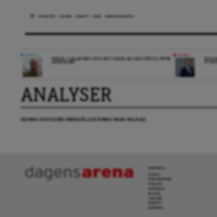
NYHETER
LEDARE
DEBATT
ESSÄ
ARENAGRUPPEN
DEBATT
NYHET
REPLIK: I SALANDERS KRIG MOT ISRAEL ÄR DESS FÖRSTA OFFER
BOSTA
SANNINGEN
UTVEC
ANALYSER
DENNA KATEGORI INNEHÅLLER ÄNNU INGA INLÄGG.
INNEHÅLL
NYHET
GRANSKNING
ANALYS
INTERVJU
BLOGG
LEDARE
DEBATT
KRÖNIKA