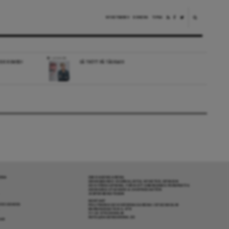
NYHETSBREV
DONERA
TIPSA
LEDARE
SK KOMEDI
SÅ TRÖTT PÅ TÅGKAOS
RENA
OM DAGENS ARENA
GRANSKANDE JOURNALISTIK, NYHETER, OPINION
OCH FÖRDJUPNING. FRÅN ETT OBEROENDE PERSPEKTIV.
ANSVARIG UTGIVARE & CHEFREDAKTÖR:
JESPER BENGTSSON
KONTAKT
R COOKIES
POLITIKENS OCH IDÉERNAS ARENA I STOCKHOLM
BARNHUSGATAN 4, 4TR
111 23 STOCKHOLM
INFO@DAGENSARENA.SE
GAR