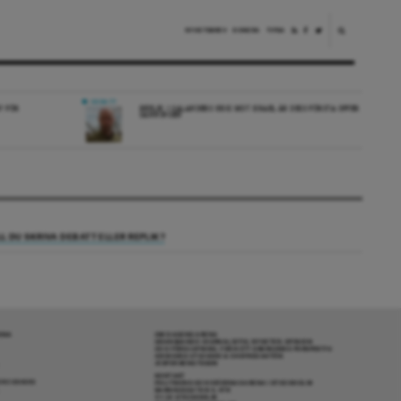
NYHETSBREV
DONERA
TIPSA
DEBATT
V FÖR
REPLIK: I SALANDERS KRIG MOT ISRAEL ÄR DESS FÖRSTA OFFER
SANNINGEN
LL DU SKRIVA DEBATT ELLER REPLIK?
RENA
OM DAGENS ARENA
GRANSKANDE JOURNALISTIK, NYHETER, OPINION
OCH FÖRDJUPNING. FRÅN ETT OBEROENDE PERSPEKTIV.
ANSVARIG UTGIVARE & CHEFREDAKTÖR:
JESPER BENGTSSON
KONTAKT
R COOKIES
POLITIKENS OCH IDÉERNAS ARENA I STOCKHOLM
BARNHUSGATAN 4, 4TR
111 23 STOCKHOLM