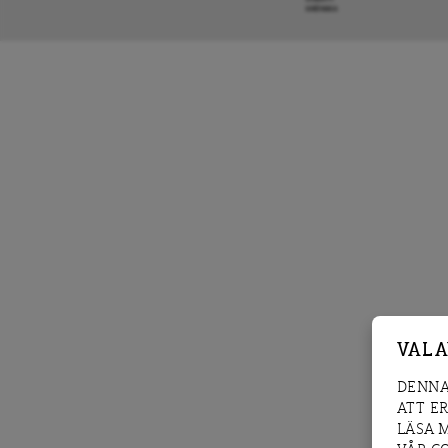
KRÖNIKA
VAL 
DENNA
ATT E
LÄSA 