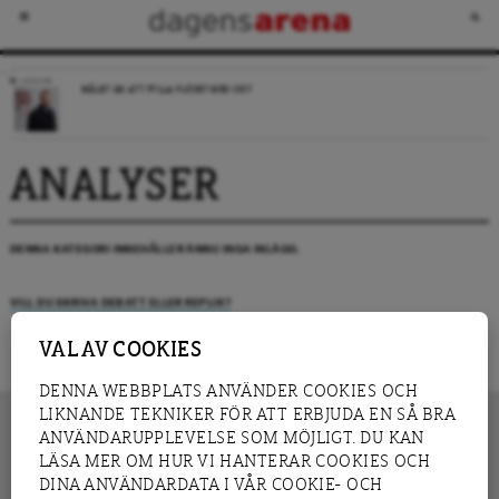
LEDARE
MÅLET ÄR ATT FYLLA FLÖDET MED SKIT
ANALYSER
DENNA KATEGORI INNEHÅLLER ÄNNU INGA INLÄGG.
VILL DU SKRIVA DEBATT ELLER REPLIK?
VAL AV COOKIES
DENNA WEBBPLATS ANVÄNDER COOKIES OCH
LIKNANDE TEKNIKER FÖR ATT ERBJUDA EN SÅ BRA
ANVÄNDARUPPLEVELSE SOM MÖJLIGT. DU KAN
LÄSA MER OM HUR VI HANTERAR COOKIES OCH
INNEHÅLL
DINA ANVÄNDARDATA I VÅR COOKIE- OCH
NYHET