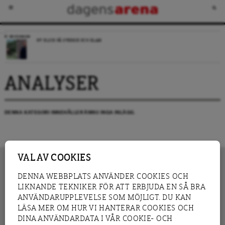
RECENSION
NY BLICK PÅ SVERIGE OCH ISLAM
ANALYSER
DENNA KATEGORI INNEHÅLLER ÄNNU INGA INLÄGG.
VAL AV COOKIES
DENNA WEBBPLATS ANVÄNDER COOKIES OCH
LIKNANDE TEKNIKER FÖR ATT ERBJUDA EN SÅ BRA
INNEHÅLL
NYHET
ANVÄNDARUPPLEVELSE SOM MÖJLIGT. DU KAN
GRANSKNING
ANALYS
LÄSA MER OM HUR VI HANTERAR COOKIES OCH
INTERVJU
BLOGG
DINA ANVÄNDARDATA I VÅR COOKIE- OCH
LEDARE
DEBATT