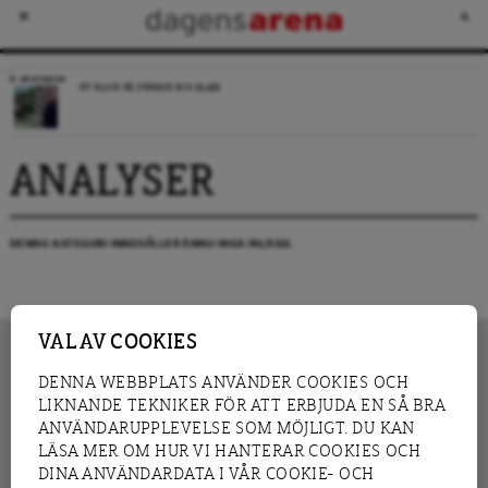
RECENSION
NY BLICK PÅ SVERIGE OCH ISLAM
ANALYSER
DENNA KATEGORI INNEHÅLLER ÄNNU INGA INLÄGG.
VAL AV COOKIES
DENNA WEBBPLATS ANVÄNDER COOKIES OCH
LIKNANDE TEKNIKER FÖR ATT ERBJUDA EN SÅ BRA
INNEHÅLL
NYHET
ANVÄNDARUPPLEVELSE SOM MÖJLIGT. DU KAN
GRANSKNING
ANALYS
LÄSA MER OM HUR VI HANTERAR COOKIES OCH
INTERVJU
BLOGG
DINA ANVÄNDARDATA I VÅR COOKIE- OCH
LEDARE
DEBATT