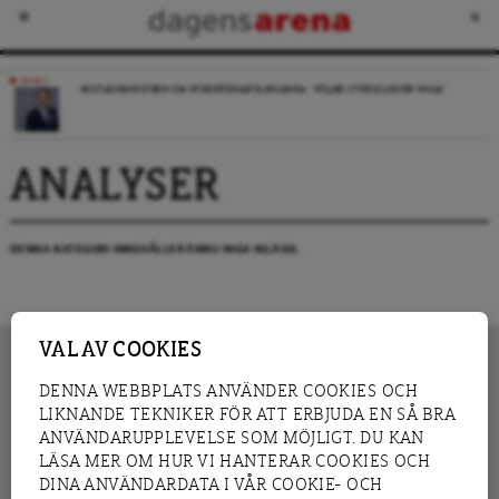
NYHET
BOSTADSMINISTERN OM HYRESFÖRHANDLINGARNA: ”FÖLJER UTVECKLINGEN NOGA”
ANALYSER
DENNA KATEGORI INNEHÅLLER ÄNNU INGA INLÄGG.
VAL AV COOKIES
DENNA WEBBPLATS ANVÄNDER COOKIES OCH
LIKNANDE TEKNIKER FÖR ATT ERBJUDA EN SÅ BRA
INNEHÅLL
NYHET
ANVÄNDARUPPLEVELSE SOM MÖJLIGT. DU KAN
GRANSKNING
ANALYS
LÄSA MER OM HUR VI HANTERAR COOKIES OCH
INTERVJU
BLOGG
DINA ANVÄNDARDATA I VÅR COOKIE- OCH
LEDARE
DEBATT