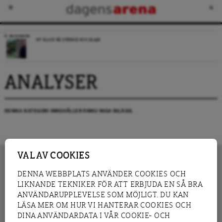
RECENSION
NY BLICK PÅ SVERIGE OCH ISLAM
ANALYSER
DENNA KATEGORI INNEHÅLLER ÄNNU INGA INLÄGG.
VAL AV COOKIES
DENNA WEBBPLATS ANVÄNDER COOKIES OCH
LIKNANDE TEKNIKER FÖR ATT ERBJUDA EN SÅ BRA
INNEHÅLL
NYHET
ANVÄNDARUPPLEVELSE SOM MÖJLIGT. DU KAN
GRANSKNING
ANALYS
LÄSA MER OM HUR VI HANTERAR COOKIES OCH
INTERVJU
BLOGG
DINA ANVÄNDARDATA I VÅR COOKIE- OCH
LEDARE
DEBATT