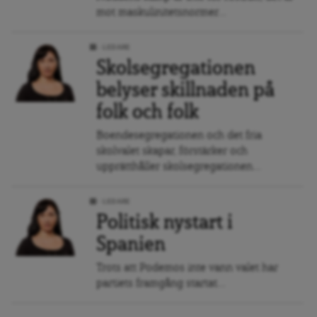
mot maskulinitetsnormer...
LEDARE
Skolsegregationen
belyser skillnaden på
folk och folk
Boendesegregationen och det fria
skolvalet skapar, förstärker och
upprätthåller skolsegregationen...
LEDARE
Politisk nystart i
Spanien
Trots att Podemos inte vann valet har
partiets framgång startat...