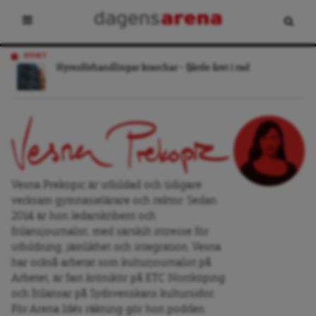
NYHET
Hyresförhandlingar kraschar – fjärde året i rad
Vesna Prekopic är utbildad och tidigare
verksam gymnasielärare och rektor. Sedan
2014 är hon ledarskribent och
frilansjournalist, med särskilt intresse för
utbildning, jämlikhet och integration. Vesna
har också arbetat som kulturjournalist på
Arbetet, är fast krönikör på ETC Norrköping
och frilansar på Sydsvenskans kultursidor.
För Arena Idés räkning gör hon podden