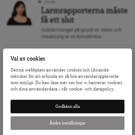
LEDARE
Larmrapporterna måste
få ett slut
Sjukskrivningar på grund av stress och
utmattning är en konsekvens...
LEDARE
Val av cookies
I Östermalmsfasadernas
sprickor finns rasismen
Denna webbplats använder cookies och liknande
tekniker för att erbjuda en så bra användarupplevelse
När allt fler pratar »sverigedemokratiska«
som möjligt. Du kan läsa mer om hur vi hanterar cookies
ökar behovet av att dra...
och dina användardata i vår cookie- och datapolicy.
LEDARE
Godkänn alla
Börja bötfäll Facebook!
Det är inget fel på Facebooks regelverk
Ändra inställningar
mot hat och...