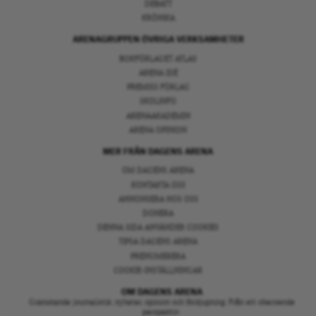
DEBATT
KRÖNIKA
ARENAGRUPPEN ÖVRIGA VERKSAMHETER
BOKFÖRLAGET ATLAS
ARENA IDÉ
PREMISS FÖRLAG
SKOLINFO
ARENAAKADEMIN
ARENA OPINION
MER FRÅN DAGENS ARENA
OM DAGENS ARENA
KONTAKTA OSS
ANNONSERA HOS OSS
DONERA
DENNA SIDA ANVÄNDER COOKIES
TIPSA DAGENS ARENA
PRENUMERERA
COOKIE-INSTÄLLNINGAR
OM DAGENS ARENA
Granskande journalistik, nyheter, opinion och fördjupning. Från ett oberoende
perspektiv.