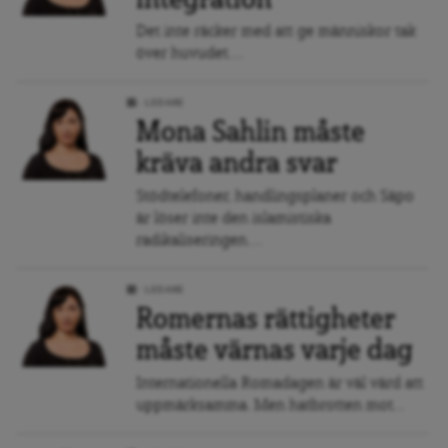
integration
Det inte räcker med att ge människor tak
över huvudet....
LEDARE
Mona Sahlin måste
kräva andra svar
Stödtelefoner, handlingsplaner och Säpo
är löser inte den islamistiska
radikaliseringen....
LEDARE
Romernas rättigheter
måste värnas varje dag
Internationella Romadagen är väl värd att
uppmärksamma. Men hatbrotten mot...