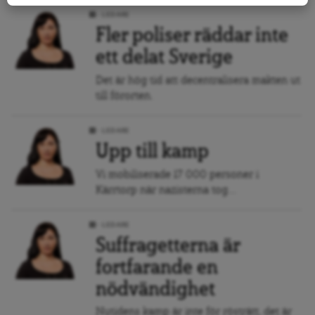
LEDARE
Fler poliser räddar inte
ett delat Sverige
Det är hög tid att decentralisera makten ut
till förorten.
LEDARE
Upp till kamp
Vi mobiliserade 17 000 personer i
Kärrtorp när nazisterna tog...
LEDARE
Suffragetterna är
fortfarande en
nödvändighet
Nutidens kamp är inte för rösträtt, det är