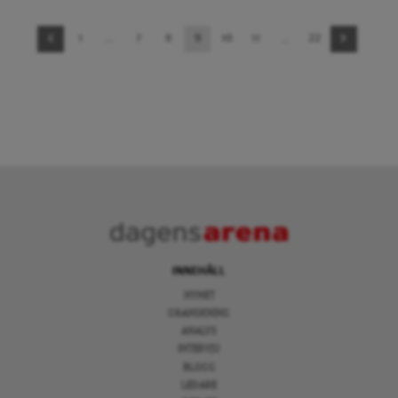
Sidnavigering
1
…
7
8
9
10
11
…
22
INNEHÅLL
NYHET
GRANSKNING
ANALYS
INTERVJU
BLOGG
LEDARE