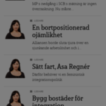
MP:s nedgång i SCB:s mätning är ingen
överraskning. Nu måste...
LEDARE
En bortpositionerad
ojämlikhet
Alliansen borde sluta tjura över en
sjunkande arbetslöshet och i...
LEDARE
Sätt fart, Åsa Regnér
Därför behöver vi en feministisk
integrationspolitik.
LEDARE
Bygg bostäder för