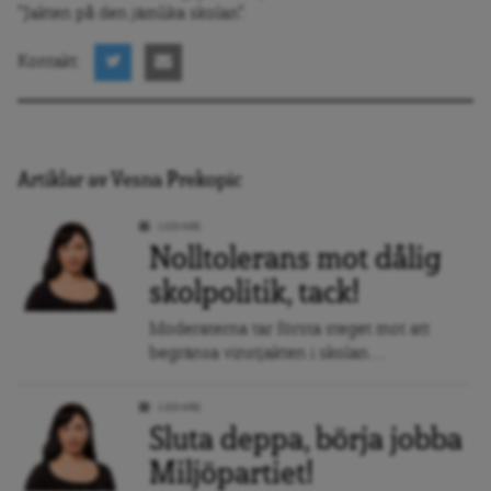
"Jakten på den jämlika skolan".
Kontakt:
Artiklar av Vesna Prekopic
LEDARE
Nolltolerans mot dålig
skolpolitik, tack!
Moderaterna tar första steget mot att
begränsa vinstjakten i skolan....
LEDARE
Sluta deppa, börja jobba
Miljöpartiet!