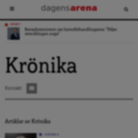
NYHET
Bostadsministern om hyresförhandlingarna: ”Följer
utvecklingen noga”
Krönika
Kontakt:
Artiklar av Krönika
KRÖNIKA