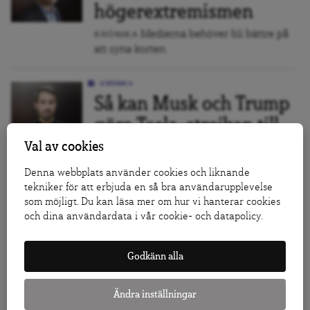
högerextremismen
Medierna behöver bli bättre på
KRÖNIKA
att syna korten.
KRÖNIKA
Så kan Musk och Trump
göra Tesla-strejken till
utrikespolitisk
Val av cookies
utpressning
Denna webbplats använder cookies och liknande
tekniker för att erbjuda en så bra användarupplevelse
Hittills har svenska politiker inte lagt sig i
som möjligt. Du kan läsa mer om hur vi hanterar cookies
Tesla-strejken.
och dina användardata i vår cookie- och datapolicy.
KRÖNIKA
Godkänn alla
Arbetstiden borta som
skarp fråga
Ändra inställningar
Krav om
ARBETSMARKNAD