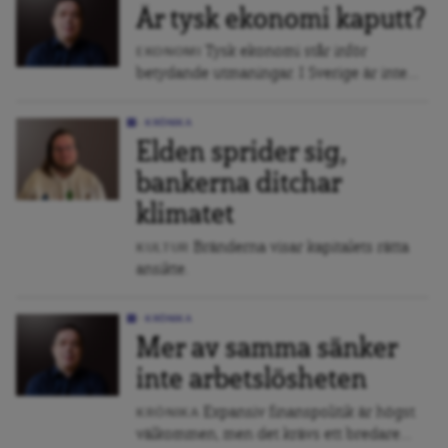
Är tysk ekonomi kaputt?
Tysk ekonomi står inför
EKONOMI
betydande utmaningar. I Sverige är inte...
KRÖNIKA
Elden sprider sig,
bankerna ditchar
klimatet
Bränderna visar kapitalets rätta
KULTUR
ansikte.
KRÖNIKA
Mer av samma sänker
inte arbetslösheten
Expansiv finanspolitik är högst
KRÖNIKA
välkommen, men det krävs ett bredare...