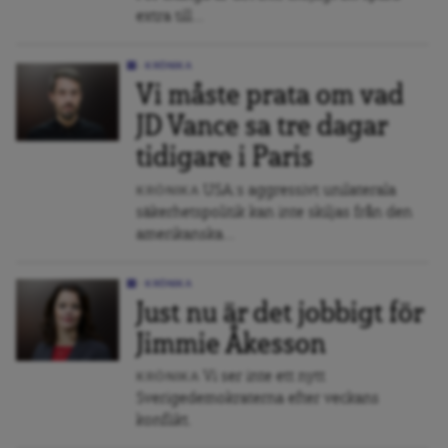
extra till...
KRÖNIKA
Vi måste prata om vad
JD Vance sa tre dagar
tidigare i Paris
USA:s aggressivt unilaterala
KRÖNIKA
säkerhetspolitik kan inte skiljas från den
amerikanska...
KRÖNIKA
Just nu är det jobbigt för
Jimmie Åkesson
Vi ser inte ett nytt
KRÖNIKA
Sverigedemokraterna efter veckans
konflikt.