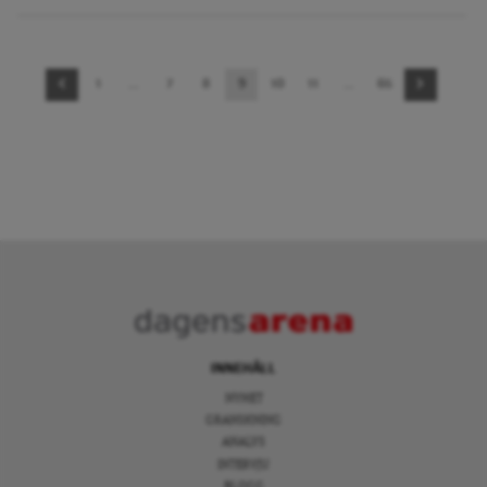
Sidnavigering
1
…
7
8
9
10
11
…
65
INNEHÅLL
NYHET
GRANSKNING
ANALYS
INTERVJU
BLOGG