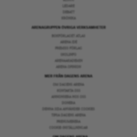
LEDARE
DEBATT
KRÖNIKA
ARENAGRUPPEN ÖVRIGA VERKSAMHETER
BOKFÖRLAGET ATLAS
ARENA IDÉ
PREMISS FÖRLAG
SKOLINFO
ARENAAKADEMIN
ARENA OPINION
MER FRÅN DAGENS ARENA
OM DAGENS ARENA
KONTAKTA OSS
ANNONSERA HOS OSS
DONERA
DENNA SIDA ANVÄNDER COOKIES
TIPSA DAGENS ARENA
PRENUMERERA
COOKIE-INSTÄLLNINGAR