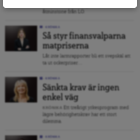
arbetstidsförkortning har tystnat –
åtminstone från LO.
KRÖNIKA
Så styr finansvalparna
matpriserna
Låt inte larmrapporter bli ett svepskäl att
ta ut ockerpriser....
KRÖNIKA
Sänkta krav är ingen
enkel väg
Ett treårigt yrkesprogram med
KRÖNIKA
lägre behörighetskrav har ett stort
dilemma.
KRÖNIKA