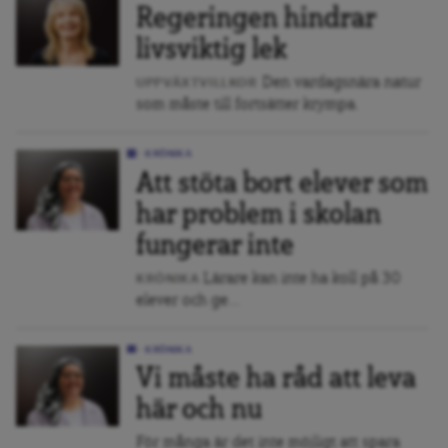
Regeringen hindrar
livsviktig lek
Den vardagsnära natur
UPPVÄXTVILLKOR
som måste till fortsätter krympa.
KRÖNIKA
Att stöta bort elever som
har problem i skolan
fungerar inte
Lärare kan inte ha koll på 30
KRÖNIKA
elever och ge...
KRÖNIKA
Vi måste ha råd att leva
här och nu
För många är det inte möjligt att spara