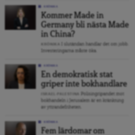
KRÖNIKA
Kommer Made in
Germany bli nästa Made
in China?
I slutändan handlar det om jobb.
KRÖNIKA
Investeringarna måste öka.
KRÖNIKA
En demokratisk stat
griper inte bokhandlare
Polisingripandet mot
ISRAEL-PALESTINA
bokhandeln i Jerusalem är en kränkning
av yttrandefriheten.
KRÖNIKA
Fem lärdomar om