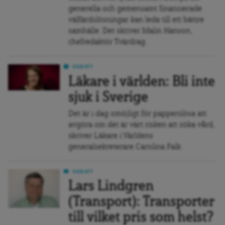
generella och gemensamt finansierade
välfärdslösningar kan leda till ett bättre
samhälle. Det skriver Malin Hanson,
chefredaktör Tvärdrag.
DEBATT
Läkare i världen: Bli inte
sjuk i Sverige
Det är i dag omöjligt för papperslösa att
avgöra om det är värt risken att söka vård,
skriver Läkare i Världens
generalsekreterare Carolina Falk.
DEBATT
Lars Lindgren
(Transport): Transporter
till vilket pris som helst?