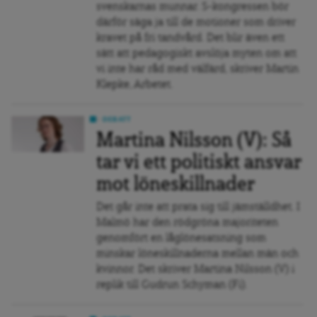
svenskarnas munnar. S-kongressen bör
därför säga ja till de motioner som driver
kravet på fri tandvård. Det blir även ett
sätt att pedagogiskt avslöja myten om att
vi inte har råd med välfärd, skriver Martin
Klepke, Arbetet.
DEBATT
Martina Nilsson (V): Så
tar vi ett politiskt ansvar
mot löneskillnader
Det går inte att prata sig till jämställdhet. I
Malmö har den rödgröna majoriteten
genomfört en låglönesatsning som
minskar löneskillnaderna mellan män och
kvinnor. Det skriver Martina Nilsson (V) i
replik till Gudrun Schyman (Fi).