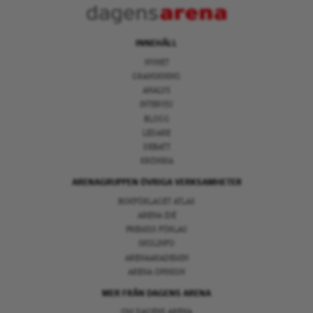
INNEHÅLL
NYHET
GRANSKNING
ANALYS
INTERVJU
BLOGG
LEDARE
DEBATT
KRÖNIKA
ARENAGRUPPEN ÖVRIGA VERKSAMHETER
BOKFÖRLAGET ATLAS
ARENA IDÉ
PREMISS FÖRLAG
SKOLINFO
ARENAAKADEMIN
ARENA OPINION
MER FRÅN DAGENS ARENA
OM DAGENS ARENA