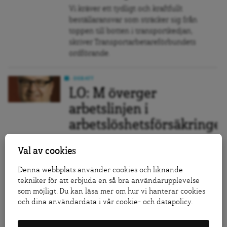
Vi kräver ett tydligt och kraftfullt
beställaransvar som sträcker sig från
toppen till botten i transportkedjan,
skriver Transportarbetareförbundets
ordförande.
DEBATT
LO: M överger
arbetslinjen i
arbetslöshetsförsäkringe
LO:s ordförande Karl-Petter
Val av cookies
Thorwaldsson och chefsekonom Ola
Petterson menar att Moderaternas
Denna webbplats använder cookies och liknande
omsvängning innebär att man lägger
tekniker för att erbjuda en så bra användarupplevelse
arbetslinjen bakom sig.
som möjligt. Du kan läsa mer om hur vi hanterar cookies
och dina användardata i vår cookie- och datapolicy.
DEBATT
Gudrun Schyman (FI):