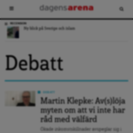
RECENSION
Ny blick på Sverige och islam
Debatt
DEBATT
Martin Klepke: Av(s)löja
myten om att vi inte har
råd med välfärd
Ökade inkomstskillnader avspeglar sig i