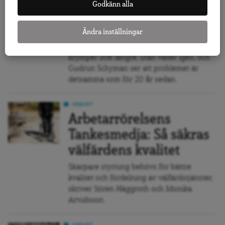
Godkänn alla
Då som nu – lön efter
kön
Ändra inställningar
Lönegapet mellan kvinnor och män
krymper inte längre, utan växer igen, och
Gudrun Schyman ser att problemet är
detsamma som för 20 år sedan.
DEBATT
Arbetarrörelsens
Tankesmedja: Så säkras
välfärdens kvalitet
Skarpare styrning behövs för bättre
kvalitet och fördelning av välfärdstjänster,
skriver Sören Häggroth och Monika
Arvidsson.