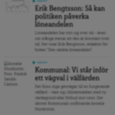
DEBATT
Erik Bengtsson: Så kan
politiken påverka
löneandelen
Löneandelen har rört sig över tid - även
om många menar att den är konstant över
tid. Det visar Erik Bengtsson, redaktör för
boken "Den sänkta löneandelen".
DEBATT
Kommunal: Vi står inför
ett vägval i välfärden
Det finns inga genvägar till en fungerande
välfärd – vare sig i klistermärken med ny
värdegrund eller förbud mot vinst. Det
skriver Kommunals ordförande Annelie
Nordström.