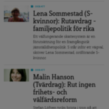
DEBATT
Lena Sommestad (S-
kvinnor): Rutavdrag –
familjepolitik för rika
Ett välfungerande skattesystem är en
förutsättning för en framgångsrik
jämställdhetspolitik. S står inför ett vägval,
skriver Lena Sommestad, ordförande S-
kvinnor.
DEBATT
Malin Hanson
(Tvärdrag): Rut ingen
frihets- och
välfärdsreform
Stefan Löfven tycks brista i tron på att