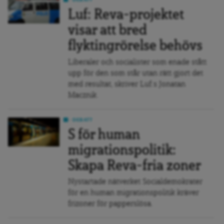
DEBATT
Luf: Reva-projektet
visar att bred
flyktingrörelse behövs
Liberaler och socialister som enade stått
upp för den som står utan rätt gjort det
med resultat, skriver Luf:s Jonatan
Macznik.
DEBATT
S för human
migrationspolitik:
Skapa Reva-fria zoner
Nystartade nätverket Socialdemokrater
för en human migrationspolitik kräver
frizoner för papperslösa.