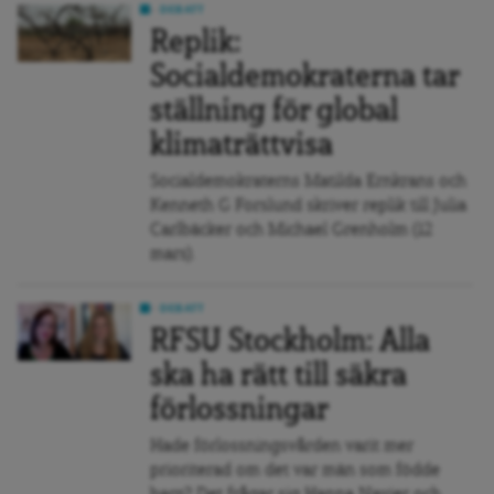
DEBATT
Replik:
Socialdemokraterna tar
ställning för global
klimaträttvisa
Socialdemokraterns Matilda Ernkrans och
Kenneth G Forslund skriver replik till Julia
Carlbäcker och Michael Grenholm (12
mars).
DEBATT
RFSU Stockholm: Alla
ska ha rätt till säkra
förlossningar
Hade förlossningsvården varit mer
prioriterad om det var män som födde