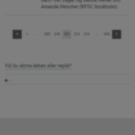
barn? Det frågar sig Hanna Navier och
Amanda Netscher (RFSU Stockholm).
Sidnavigering
1
…
269
270
271
272
273
…
306
Vill du skriva debatt eller replik?