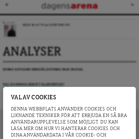
LEDARE
MÅLET ÄR ATT FYLLA FLÖDET MED SKIT
ANALYSER
DENNA KATEGORI INNEHÅLLER ÄNNU INGA INLÄGG.
VILL DU SKRIVA DEBATT ELLER REPLIK?
VAL AV COOKIES
DENNA WEBBPLATS ANVÄNDER COOKIES OCH
LIKNANDE TEKNIKER FÖR ATT ERBJUDA EN SÅ BRA
ANVÄNDARUPPLEVELSE SOM MÖJLIGT. DU KAN
LÄSA MER OM HUR VI HANTERAR COOKIES OCH
INNEHÅLL
DINA ANVÄNDARDATA I VÅR COOKIE- OCH
NYHET