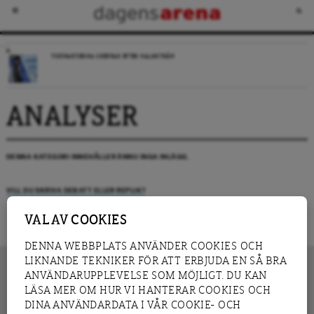
TIDÖPARTIERNA GREPPAR EFTER HALMSTRÅN
ANALYSER
DENNA KATEGORI INNEHÅLLER ÄNNU INGA INLÄGG.
VILL DU SKRIVA DEBATT ELLER REPLIK?
VAL AV COOKIES
DENNA WEBBPLATS ANVÄNDER COOKIES OCH
LIKNANDE TEKNIKER FÖR ATT ERBJUDA EN SÅ BRA
ANVÄNDARUPPLEVELSE SOM MÖJLIGT. DU KAN
LÄSA MER OM HUR VI HANTERAR COOKIES OCH
INNEHÅLL
DINA ANVÄNDARDATA I VÅR COOKIE- OCH
NYHET