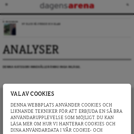
RECENSION
NY BLICK PÅ SVERIGE OCH ISLAM
ANALYSER
DENNA KATEGORI INNEHÅLLER ÄNNU INGA INLÄGG.
VAL AV COOKIES
DENNA WEBBPLATS ANVÄNDER COOKIES OCH
LIKNANDE TEKNIKER FÖR ATT ERBJUDA EN SÅ BRA
INNEHÅLL
NYHET
ANVÄNDARUPPLEVELSE SOM MÖJLIGT. DU KAN
GRANSKNING
ANALYS
LÄSA MER OM HUR VI HANTERAR COOKIES OCH
INTERVJU
BLOGG
DINA ANVÄNDARDATA I VÅR COOKIE- OCH
LEDARE
DEBATT