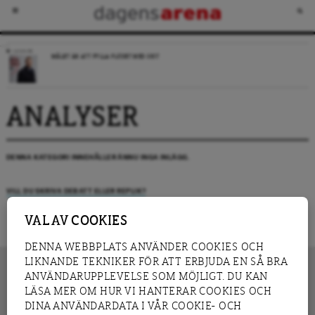
LEDARE
MÅLET ÄR ATT FYLLA FLÖDET MED SKIT
ANALYSER
DENNA KATEGORI INNEHÅLLER ÄNNU INGA INLÄGG.
VILL DU SKRIVA DEBATT ELLER REPLIK?
VAL AV COOKIES
DENNA WEBBPLATS ANVÄNDER COOKIES OCH
LIKNANDE TEKNIKER FÖR ATT ERBJUDA EN SÅ BRA
ANVÄNDARUPPLEVELSE SOM MÖJLIGT. DU KAN
LÄSA MER OM HUR VI HANTERAR COOKIES OCH
INNEHÅLL
DINA ANVÄNDARDATA I VÅR COOKIE- OCH
NYHET