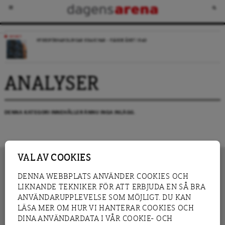
NYHET
HYRESFÖRHANDLINGAR KRASCHAR – FJÄRDE ÅRET I RAD
ANALYSER
DENNA KATEGORI INNEHÅLLER ÄNNU INGA INLÄGG.
VAL AV COOKIES
DENNA WEBBPLATS ANVÄNDER COOKIES OCH
LIKNANDE TEKNIKER FÖR ATT ERBJUDA EN SÅ BRA
INNEHÅLL
NYHET
ANVÄNDARUPPLEVELSE SOM MÖJLIGT. DU KAN
GRANSKNING
ANALYS
LÄSA MER OM HUR VI HANTERAR COOKIES OCH
INTERVJU
BLOGG
DINA ANVÄNDARDATA I VÅR COOKIE- OCH
LEDARE
DEBATT