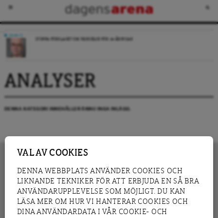
DEBATT
STOPPA FÖRSLAGET OM FÄNGELSE FÖR 14-ÅRINGAR
ANALYSER
DENNA KATEGORI INNEHÅLLER ÄNNU INGA INLÄGG.
VAL AV COOKIES
DENNA WEBBPLATS ANVÄNDER COOKIES OCH
LIKNANDE TEKNIKER FÖR ATT ERBJUDA EN SÅ BRA
INNEHÅLL
NYHET
ANVÄNDARUPPLEVELSE SOM MÖJLIGT. DU KAN
GRANSKNING
ANALYS
LÄSA MER OM HUR VI HANTERAR COOKIES OCH
INTERVJU
BLOGG
DINA ANVÄNDARDATA I VÅR COOKIE- OCH
LEDARE
DEBATT