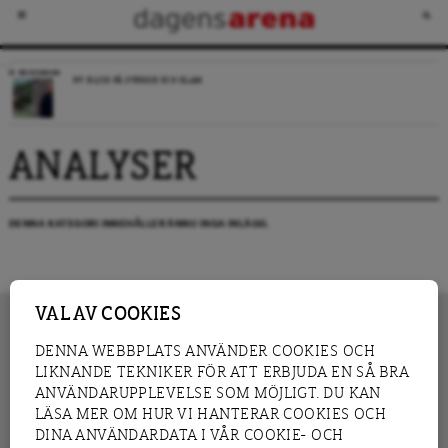
RECENSION
NY BLICK PÅ SVERIGE OCH ISLAM
ANALYSER
DENNA KATEGORI INNEHÅLLER ÄNNU INGA INLÄGG.
VAL AV COOKIES
DENNA WEBBPLATS ANVÄNDER COOKIES OCH
LIKNANDE TEKNIKER FÖR ATT ERBJUDA EN SÅ BRA
INNEHÅLL
NYHET
ANVÄNDARUPPLEVELSE SOM MÖJLIGT. DU KAN
GRANSKNING
ANALYS
LÄSA MER OM HUR VI HANTERAR COOKIES OCH
INTERVJU
BLOGG
DINA ANVÄNDARDATA I VÅR COOKIE- OCH
LEDARE
DEBATT