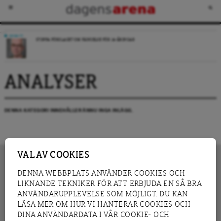
DEBATT
STOPPA FÖRSLAGET OM FÄNGELSE FÖR 14-ÅRINGAR
ANALYSER
DENNA KATEGORI INNEHÅLLER ÄNNU INGA INLÄGG.
VAL AV COOKIES
DENNA WEBBPLATS ANVÄNDER COOKIES OCH
LIKNANDE TEKNIKER FÖR ATT ERBJUDA EN SÅ BRA
INNEHÅLL
NYHET
ANVÄNDARUPPLEVELSE SOM MÖJLIGT. DU KAN
GRANSKNING
ANALYS
LÄSA MER OM HUR VI HANTERAR COOKIES OCH
INTERVJU
BLOGG
DINA ANVÄNDARDATA I VÅR COOKIE- OCH
LEDARE
DEBATT