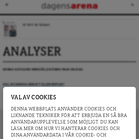
LEDARE
SÅ TRÖTT PÅ TÅGKAOS
ANALYSER
DENNA KATEGORI INNEHÅLLER ÄNNU INGA INLÄGG.
VILL DU SKRIVA DEBATT ELLER REPLIK?
VAL AV COOKIES
DENNA WEBBPLATS ANVÄNDER COOKIES OCH
LIKNANDE TEKNIKER FÖR ATT ERBJUDA EN SÅ BRA
ANVÄNDARUPPLEVELSE SOM MÖJLIGT. DU KAN
LÄSA MER OM HUR VI HANTERAR COOKIES OCH
INNEHÅLL
DINA ANVÄNDARDATA I VÅR COOKIE- OCH
NYHET