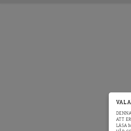
VAL 
DENNA
ATT E
LÄSA 