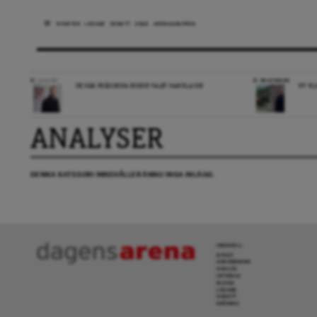
NYHETER
LEDARE
DEBATT
ESSÄ
ARENAGRUPPEN
LEDARE
RECENSION
DE HÄR FRÅGORNA BORDE VALET HANDLA OM
NY BL
ANALYSER
DENNA KATEGORI INNEHÅLLER ÄNNU INGA INLÄGG.
INNEHÅLL
NYHET
GRANSKNING
ANALYS
INTERVJU
BLOGG
LEDARE
DEBATT
KRÖNIKA