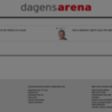
DEBATT
ICK PÅ SVERIGE OCH ISLAM
NÄSTA REGERING MÅSTE SLÅSS FÖR M
ARENAGRUPPEN ÖVRIGA VERKSAMHETER
MER FRÅN DAGENS A
BOKFÖRLAGET ATLAS
OM DAGENS ARENA
ARENA IDÉ
KONTAKTA OSS
PREMISS FÖRLAG
ANNONSERA HOS OSS
SKOLINFO
DONERA
ARENAAKADEMIN
DENNA SIDA ANVÄNDE
ARENA OPINION
TIPSA DAGENS ARENA
PRENUMERERA
COOKIE-INSTÄLLNIN