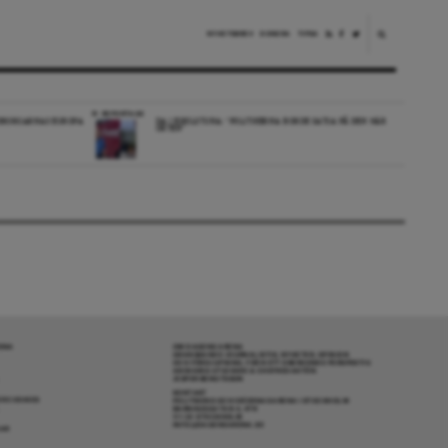
NYHETSBREV
DONERA
TIPSA
REPORTAGE
EDBORGARNAS EUROPA
DA I ESKILSTUNA: “POLITIKERNA BORDE SATSA PÅ DEN HÄR
ORTEN”
RENA
OM DAGENS ARENA
GRANSKANDE JOURNALISTIK, NYHETER, OPINION
OCH FÖRDJUPNING. FRÅN ETT OBEROENDE PERSPEKTIV.
ANSVARIG UTGIVARE & CHEFREDAKTÖR:
JESPER BENGTSSON
KONTAKT
R COOKIES
POLITIKENS OCH IDÉERNAS ARENA I STOCKHOLM
BARNHUSGATAN 4, 4TR
111 23 STOCKHOLM
INFO@DAGENSARENA.SE
GAR