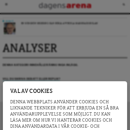
DEBATT
EN RÖDGRÖN REGERING KAN BÖRJA AVVECKLA MARKNADSSKOLAN
ANALYSER
DENNA KATEGORI INNEHÅLLER ÄNNU INGA INLÄGG.
VILL DU SKRIVA DEBATT ELLER REPLIK?
VAL AV COOKIES
DENNA WEBBPLATS ANVÄNDER COOKIES OCH
LIKNANDE TEKNIKER FÖR ATT ERBJUDA EN SÅ BRA
ANVÄNDARUPPLEVELSE SOM MÖJLIGT. DU KAN
LÄSA MER OM HUR VI HANTERAR COOKIES OCH
INNEHÅLL
DINA ANVÄNDARDATA I VÅR COOKIE- OCH
NYHET