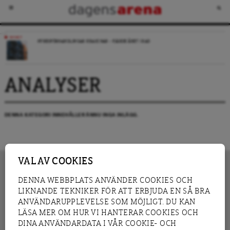
NYHET
HYRESFÖRHANDLINGAR KRASCHAR – FJÄRDE ÅRET I RAD
ANALYSER
DENNA KATEGORI INNEHÅLLER ÄNNU INGA INLÄGG.
VAL AV COOKIES
DENNA WEBBPLATS ANVÄNDER COOKIES OCH
LIKNANDE TEKNIKER FÖR ATT ERBJUDA EN SÅ BRA
INNEHÅLL
NYHET
ANVÄNDARUPPLEVELSE SOM MÖJLIGT. DU KAN
GRANSKNING
ANALYS
LÄSA MER OM HUR VI HANTERAR COOKIES OCH
INTERVJU
BLOGG
DINA ANVÄNDARDATA I VÅR COOKIE- OCH
LEDARE
DEBATT