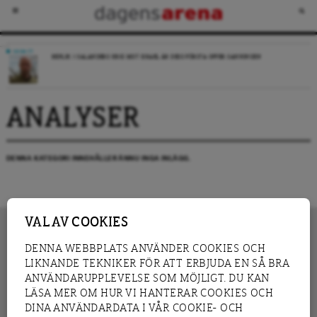
DEBATT
REPLIK: I SALANDERS KRIG MOT ISRAEL ÄR DESS FÖRSTA OFFER SANNINGEN
ANALYSER
DENNA KATEGORI INNEHÅLLER ÄNNU INGA INLÄGG.
VAL AV COOKIES
DENNA WEBBPLATS ANVÄNDER COOKIES OCH
LIKNANDE TEKNIKER FÖR ATT ERBJUDA EN SÅ BRA
INNEHÅLL
NYHET
ANVÄNDARUPPLEVELSE SOM MÖJLIGT. DU KAN
GRANSKNING
ANALYS
LÄSA MER OM HUR VI HANTERAR COOKIES OCH
INTERVJU
BLOGG
DINA ANVÄNDARDATA I VÅR COOKIE- OCH
LEDARE
DEBATT