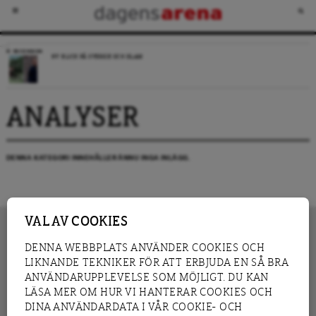
RECENSION
NY BLICK PÅ SVERIGE OCH ISLAM
ANALYSER
DENNA KATEGORI INNEHÅLLER ÄNNU INGA INLÄGG.
VAL AV COOKIES
DENNA WEBBPLATS ANVÄNDER COOKIES OCH
LIKNANDE TEKNIKER FÖR ATT ERBJUDA EN SÅ BRA
INNEHÅLL
NYHET
ANVÄNDARUPPLEVELSE SOM MÖJLIGT. DU KAN
GRANSKNING
ANALYS
LÄSA MER OM HUR VI HANTERAR COOKIES OCH
INTERVJU
BLOGG
DINA ANVÄNDARDATA I VÅR COOKIE- OCH
LEDARE
DEBATT