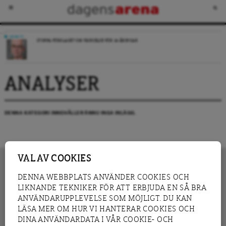
DEBATT
STOPPA FÖRSLAGET OM FÄNGELSE FÖR 14-ÅRINGAR
ANALYSER
DENNA KATEGORI INNEHÅLLER ÄNNU INGA INLÄGG.
VAL AV COOKIES
DENNA WEBBPLATS ANVÄNDER COOKIES OCH
LIKNANDE TEKNIKER FÖR ATT ERBJUDA EN SÅ BRA
INNEHÅLL
NYHET
ANVÄNDARUPPLEVELSE SOM MÖJLIGT. DU KAN
GRANSKNING
ANALYS
LÄSA MER OM HUR VI HANTERAR COOKIES OCH
INTERVJU
BLOGG
DINA ANVÄNDARDATA I VÅR COOKIE- OCH
LEDARE
DEBATT