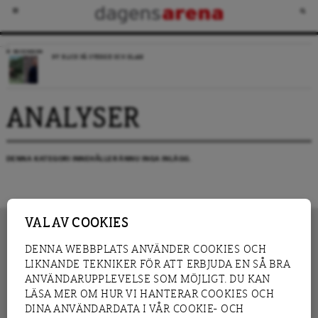
RECENSION
NY BLICK PÅ SVERIGE OCH ISLAM
ANALYSER
DENNA KATEGORI INNEHÅLLER ÄNNU INGA INLÄGG.
VAL AV COOKIES
DENNA WEBBPLATS ANVÄNDER COOKIES OCH
LIKNANDE TEKNIKER FÖR ATT ERBJUDA EN SÅ BRA
INNEHÅLL
NYHET
ANVÄNDARUPPLEVELSE SOM MÖJLIGT. DU KAN
GRANSKNING
ANALYS
LÄSA MER OM HUR VI HANTERAR COOKIES OCH
INTERVJU
BLOGG
DINA ANVÄNDARDATA I VÅR COOKIE- OCH
LEDARE
DEBATT