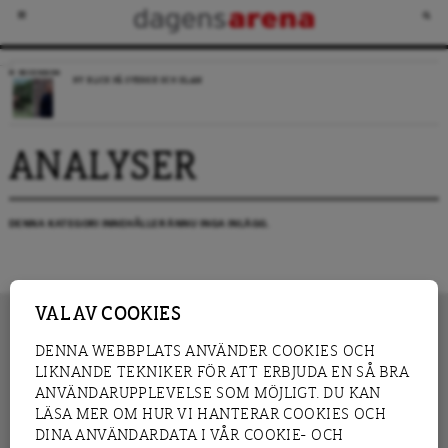
RECENSION
NY BLICK PÅ SVERIGE OCH ISLAM
ANALYSER
DENNA KATEGORI INNEHÅLLER ÄNNU INGA INLÄGG.
VAL AV COOKIES
DENNA WEBBPLATS ANVÄNDER COOKIES OCH
LIKNANDE TEKNIKER FÖR ATT ERBJUDA EN SÅ BRA
INNEHÅLL
NYHET
ANVÄNDARUPPLEVELSE SOM MÖJLIGT. DU KAN
GRANSKNING
ANALYS
LÄSA MER OM HUR VI HANTERAR COOKIES OCH
INTERVJU
BLOGG
DINA ANVÄNDARDATA I VÅR COOKIE- OCH
LEDARE
DEBATT