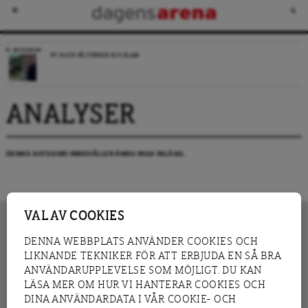
RECENSION
NY BLICK PÅ SVERIGE OCH ISLAM
ANALYSER
DENNA KATEGORI INNEHÅLLER ÄNNU INGA INLÄGG.
VAL AV COOKIES
DENNA WEBBPLATS ANVÄNDER COOKIES OCH
LIKNANDE TEKNIKER FÖR ATT ERBJUDA EN SÅ BRA
INNEHÅLL
NYHET
ANVÄNDARUPPLEVELSE SOM MÖJLIGT. DU KAN
GRANSKNING
ANALYS
LÄSA MER OM HUR VI HANTERAR COOKIES OCH
INTERVJU
BLOGG
DINA ANVÄNDARDATA I VÅR COOKIE- OCH
LEDARE
DEBATT