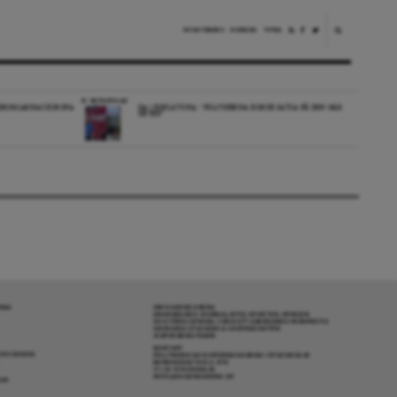
NYHETSBREV
DONERA
TIPSA
REPORTAGE
EDBORGARNAS EUROPA
DA I ESKILSTUNA: “POLITIKERNA BORDE SATSA PÅ DEN HÄR
ORTEN”
RENA
OM DAGENS ARENA
GRANSKANDE JOURNALISTIK, NYHETER, OPINION
OCH FÖRDJUPNING. FRÅN ETT OBEROENDE PERSPEKTIV.
ANSVARIG UTGIVARE & CHEFREDAKTÖR:
JESPER BENGTSSON
KONTAKT
R COOKIES
POLITIKENS OCH IDÉERNAS ARENA I STOCKHOLM
BARNHUSGATAN 4, 4TR
111 23 STOCKHOLM
INFO@DAGENSARENA.SE
GAR