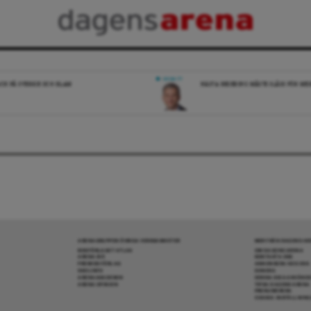
DEBATT
ICK PÅ SVERIGE OCH ISLAM
NÄSTA REGERING MÅSTE SLÅSS FÖR M
ARENAGRUPPEN ÖVRIGA VERKSAMHETER
MER FRÅN DAGENS A
BOKFÖRLAGET ATLAS
OM DAGENS ARENA
ARENA IDÉ
KONTAKTA OSS
PREMISS FÖRLAG
ANNONSERA HOS OSS
SKOLINFO
DONERA
ARENAAKADEMIN
DENNA SIDA ANVÄNDE
ARENA OPINION
TIPSA DAGENS ARENA
PRENUMERERA
COOKIE-INSTÄLLNIN