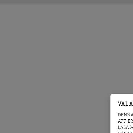
VAL 
DENNA
ATT E
LÄSA 