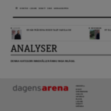
NYHETER
LEDARE
DEBATT
ESSÄ
ARENAGRUPPEN
LEDARE
RECENSION
DE HÄR FRÅGORNA BORDE VALET HANDLA OM
NY BL
ANALYSER
DENNA KATEGORI INNEHÅLLER ÄNNU INGA INLÄGG.
INNEHÅLL
NYHET
GRANSKNING
ANALYS
INTERVJU
BLOGG
LEDARE
DEBATT
KRÖNIKA