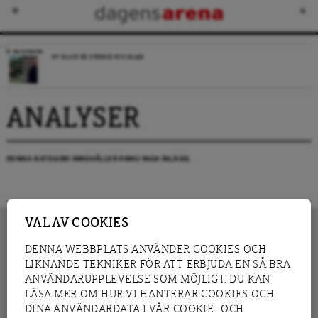
RECENSION
NY BLICK PÅ SVERIGE OCH ISLAM
ANALYSER
DENNA KATEGORI INNEHÅLLER ÄNNU INGA INLÄGG.
VAL AV COOKIES
DENNA WEBBPLATS ANVÄNDER COOKIES OCH
LIKNANDE TEKNIKER FÖR ATT ERBJUDA EN SÅ BRA
INNEHÅLL
NYHET
ANVÄNDARUPPLEVELSE SOM MÖJLIGT. DU KAN
GRANSKNING
ANALYS
LÄSA MER OM HUR VI HANTERAR COOKIES OCH
INTERVJU
BLOGG
DINA ANVÄNDARDATA I VÅR COOKIE- OCH
LEDARE
DEBATT