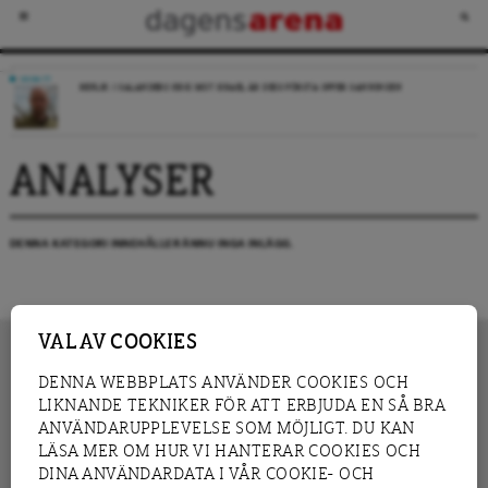
DEBATT
REPLIK: I SALANDERS KRIG MOT ISRAEL ÄR DESS FÖRSTA OFFER SANNINGEN
ANALYSER
DENNA KATEGORI INNEHÅLLER ÄNNU INGA INLÄGG.
VAL AV COOKIES
DENNA WEBBPLATS ANVÄNDER COOKIES OCH
LIKNANDE TEKNIKER FÖR ATT ERBJUDA EN SÅ BRA
INNEHÅLL
NYHET
ANVÄNDARUPPLEVELSE SOM MÖJLIGT. DU KAN
GRANSKNING
ANALYS
LÄSA MER OM HUR VI HANTERAR COOKIES OCH
INTERVJU
BLOGG
DINA ANVÄNDARDATA I VÅR COOKIE- OCH
LEDARE
DEBATT