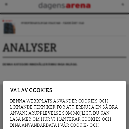
NYHET
HYRESFÖRHANDLINGAR KRASCHAR – FJÄRDE ÅRET I RAD
ANALYSER
DENNA KATEGORI INNEHÅLLER ÄNNU INGA INLÄGG.
VAL AV COOKIES
DENNA WEBBPLATS ANVÄNDER COOKIES OCH
LIKNANDE TEKNIKER FÖR ATT ERBJUDA EN SÅ BRA
INNEHÅLL
NYHET
ANVÄNDARUPPLEVELSE SOM MÖJLIGT. DU KAN
GRANSKNING
ANALYS
LÄSA MER OM HUR VI HANTERAR COOKIES OCH
INTERVJU
BLOGG
DINA ANVÄNDARDATA I VÅR COOKIE- OCH
LEDARE
DEBATT