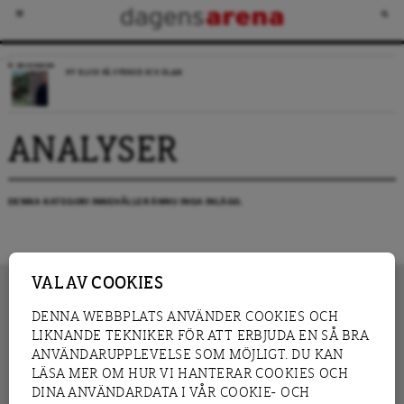
RECENSION
NY BLICK PÅ SVERIGE OCH ISLAM
ANALYSER
DENNA KATEGORI INNEHÅLLER ÄNNU INGA INLÄGG.
VAL AV COOKIES
DENNA WEBBPLATS ANVÄNDER COOKIES OCH
LIKNANDE TEKNIKER FÖR ATT ERBJUDA EN SÅ BRA
INNEHÅLL
NYHET
ANVÄNDARUPPLEVELSE SOM MÖJLIGT. DU KAN
GRANSKNING
ANALYS
LÄSA MER OM HUR VI HANTERAR COOKIES OCH
INTERVJU
BLOGG
DINA ANVÄNDARDATA I VÅR COOKIE- OCH
LEDARE
DEBATT