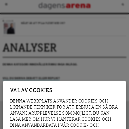
LEDARE
MÅLET ÄR ATT FYLLA FLÖDET MED SKIT
ANALYSER
DENNA KATEGORI INNEHÅLLER ÄNNU INGA INLÄGG.
VILL DU SKRIVA DEBATT ELLER REPLIK?
VAL AV COOKIES
DENNA WEBBPLATS ANVÄNDER COOKIES OCH
LIKNANDE TEKNIKER FÖR ATT ERBJUDA EN SÅ BRA
ANVÄNDARUPPLEVELSE SOM MÖJLIGT. DU KAN
LÄSA MER OM HUR VI HANTERAR COOKIES OCH
INNEHÅLL
DINA ANVÄNDARDATA I VÅR COOKIE- OCH
NYHET