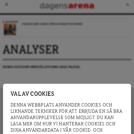
RECENSION
CHARMIG MEN OJÄMN SVENSK ROMANTISK KOMEDI
ANALYSER
DENNA KATEGORI INNEHÅLLER ÄNNU INGA INLÄGG.
VAL AV COOKIES
DENNA WEBBPLATS ANVÄNDER COOKIES OCH
LIKNANDE TEKNIKER FÖR ATT ERBJUDA EN SÅ BRA
INNEHÅLL
NYHET
ANVÄNDARUPPLEVELSE SOM MÖJLIGT. DU KAN
GRANSKNING
ANALYS
LÄSA MER OM HUR VI HANTERAR COOKIES OCH
INTERVJU
BLOGG
DINA ANVÄNDARDATA I VÅR COOKIE- OCH
LEDARE
DEBATT