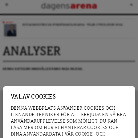
NYHET
BOSTADSMINISTERN OM HYRESFÖRHANDLINGARNA: ”FÖLJER UTVECKLINGEN NOGA”
ANALYSER
DENNA KATEGORI INNEHÅLLER ÄNNU INGA INLÄGG.
VAL AV COOKIES
DENNA WEBBPLATS ANVÄNDER COOKIES OCH
LIKNANDE TEKNIKER FÖR ATT ERBJUDA EN SÅ BRA
INNEHÅLL
NYHET
ANVÄNDARUPPLEVELSE SOM MÖJLIGT. DU KAN
GRANSKNING
ANALYS
LÄSA MER OM HUR VI HANTERAR COOKIES OCH
INTERVJU
BLOGG
DINA ANVÄNDARDATA I VÅR COOKIE- OCH
LEDARE
DEBATT