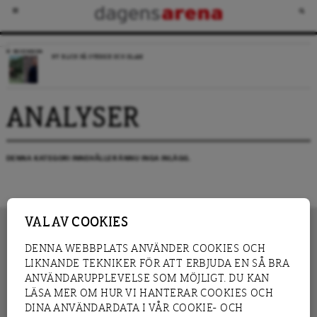
RECENSION
NY BLICK PÅ SVERIGE OCH ISLAM
ANALYSER
DENNA KATEGORI INNEHÅLLER ÄNNU INGA INLÄGG.
VAL AV COOKIES
DENNA WEBBPLATS ANVÄNDER COOKIES OCH
LIKNANDE TEKNIKER FÖR ATT ERBJUDA EN SÅ BRA
INNEHÅLL
NYHET
ANVÄNDARUPPLEVELSE SOM MÖJLIGT. DU KAN
GRANSKNING
ANALYS
LÄSA MER OM HUR VI HANTERAR COOKIES OCH
INTERVJU
BLOGG
DINA ANVÄNDARDATA I VÅR COOKIE- OCH
LEDARE
DEBATT